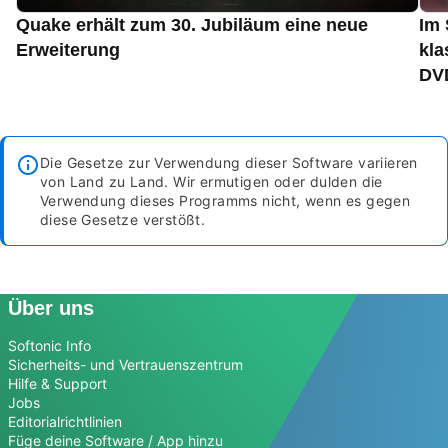
Quake erhält zum 30. Jubiläum eine neue
Im 
Erweiterung
kla
DVD
Die Gesetze zur Verwendung dieser Software variieren
von Land zu Land. Wir ermutigen oder dulden die
Verwendung dieses Programms nicht, wenn es gegen
diese Gesetze verstößt.
Über uns
Softonic Info
Sicherheits- und Vertrauenszentrum
Hilfe & Support
Jobs
Editorialrichtlinien
Füge deine Software / App hinzu