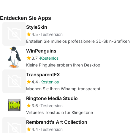
Ihr Samsung-Gerät
Win
Wins
Entdecken Sie Apps
StyleSkin
4.5
Testversion
Erstellen Sie mühelos professionelle 3D-Skin-Grafiken
WinPenguins
3.7
Kostenlos
Kleine Pinguine erobern Ihren Desktop
TransparentFX
4.4
Kostenlos
Machen Sie Ihren Winamp transparent
Ringtone Media Studio
3.6
Testversion
Virtuelles Tonstudio für Klingeltöne
Rembrandt's Art Collection
4.4
Testversion